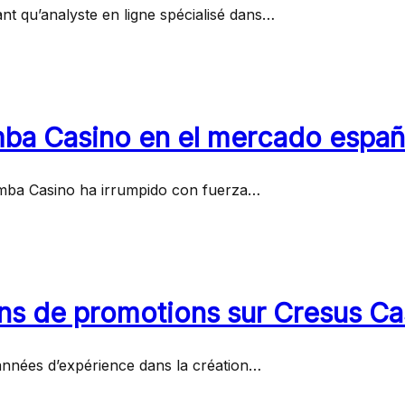
nt qu’analyste en ligne spécialisé dans…
ba Casino en el mercado españ
ba Casino ha irrumpido con fuerza…
ons de promotions sur Cresus Ca
 années d’expérience dans la création…