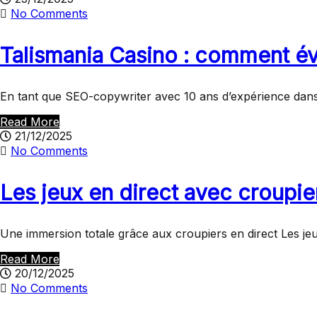
No Comments
Talismania Casino : comment évit
En tant que SEO-copywriter avec 10 ans d’expérience dans l
Read More
21/12/2025
No Comments
Les jeux en direct avec croupie
Une immersion totale grâce aux croupiers en direct Les je
Read More
20/12/2025
No Comments