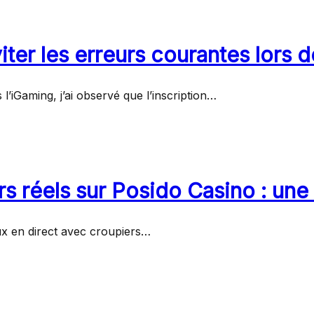
er les erreurs courantes lors de
’iGaming, j’ai observé que l’inscription…
rs réels sur Posido Casino : un
ux en direct avec croupiers…