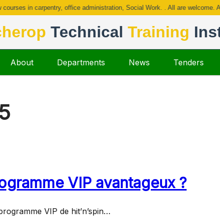
ses in carpentry, office administration, Social Work.
.
All are welcome.
Admi
herop
Technical
Training
Inst
About
Departments
News
Tenders
5
 programme VIP avantageux ?
 programme VIP de hit’n’spin…