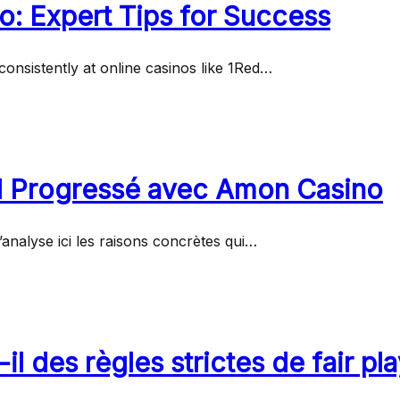
: Expert Tips for Success
consistently at online casinos like 1Red…
il Progressé avec Amon Casino
j’analyse ici les raisons concrètes qui…
l des règles strictes de fair pla