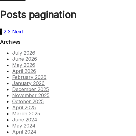
Posts pagination
1
2
3
Next
Archives
July 2026
June 2026
May 2026
April 2026
February 2026
January 2026
December 2025
November 2025
October 2025
April 2025
March 2025
June 2024
May 2024
April 2024