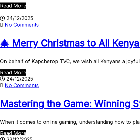
Read More
24/12/2025
No Comments
🎄 Merry Christmas to All Kenya
On behalf of Kapcherop TVC, we wish all Kenyans a joyful
Read More
24/12/2025
No Comments
Mastering the Game: Winning St
When it comes to online gaming, understanding how to pla
Read More
23/12/2025