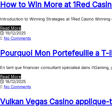
How to Win More at 1Red Casino
Introduction to Winning Strategies at 1Red Casino Winning 
Read More
19/12/2025
No Comments
Pourquoi Mon Portefeuille a T-
En tant que financier consultant spécialisé dans l’iGaming, 
Read More
18/12/2025
No Comments
Vulkan Vegas Casino applique-t-i