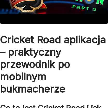
Cricket Road aplikacja
– praktyczny
przewodnik po
mobilnym
bukmacherze