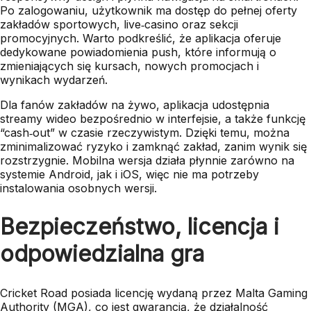
Po zalogowaniu, użytkownik ma dostęp do pełnej oferty
zakładów sportowych, live‑casino oraz sekcji
promocyjnych. Warto podkreślić, że aplikacja oferuje
dedykowane powiadomienia push, które informują o
zmieniających się kursach, nowych promocjach i
wynikach wydarzeń.
Dla fanów zakładów na żywo, aplikacja udostępnia
streamy wideo bezpośrednio w interfejsie, a także funkcję
“cash‑out” w czasie rzeczywistym. Dzięki temu, można
zminimalizować ryzyko i zamknąć zakład, zanim wynik się
rozstrzygnie. Mobilna wersja działa płynnie zarówno na
systemie Android, jak i iOS, więc nie ma potrzeby
instalowania osobnych wersji.
Bezpieczeństwo, licencja i
odpowiedzialna gra
Cricket Road posiada licencję wydaną przez Malta Gaming
Authority (MGA), co jest gwarancją, że działalność