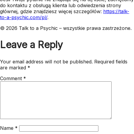
do kontaktu z obsługą klienta lub odwiedzenia strony
głównej, gdzie znajdziesz więcej szczegółów:
https://talk-
to-a-psychic.com/pl/
.
© 2026 Talk to a Psychic – wszystkie prawa zastrzeżone.
Leave a Reply
Your email address will not be published.
Required fields
are marked
*
Comment
*
Name
*