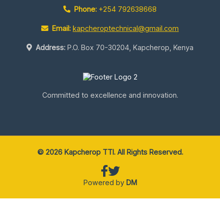
Phone:
+254 792638668
Email:
kapcheroptechnical@gmail.com
Address:
P.O. Box 70-30204, Kapcherop, Kenya
Committed to excellence and innovation.
© 2026 Kapcherop TTI. All Rights Reserved.
Powered by
DM