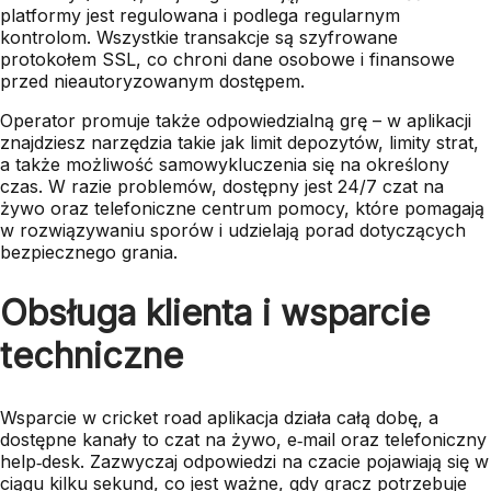
platformy jest regulowana i podlega regularnym
kontrolom. Wszystkie transakcje są szyfrowane
protokołem SSL, co chroni dane osobowe i finansowe
przed nieautoryzowanym dostępem.
Operator promuje także odpowiedzialną grę – w aplikacji
znajdziesz narzędzia takie jak limit depozytów, limity strat,
a także możliwość samowykluczenia się na określony
czas. W razie problemów, dostępny jest 24/7 czat na
żywo oraz telefoniczne centrum pomocy, które pomagają
w rozwiązywaniu sporów i udzielają porad dotyczących
bezpiecznego grania.
Obsługa klienta i wsparcie
techniczne
Wsparcie w cricket road aplikacja działa całą dobę, a
dostępne kanały to czat na żywo, e‑mail oraz telefoniczny
help‑desk. Zazwyczaj odpowiedzi na czacie pojawiają się w
ciągu kilku sekund, co jest ważne, gdy gracz potrzebuje