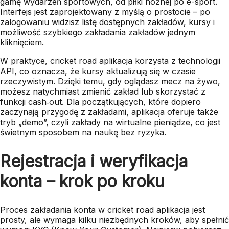
gamę wydarzeń sportowych, od piłki nożnej po e-sport.
Interfejs jest zaprojektowany z myślą o prostocie – po
zalogowaniu widzisz listę dostępnych zakładów, kursy i
możliwość szybkiego zakładania zakładów jednym
kliknięciem.
W praktyce, cricket road aplikacja korzysta z technologii
API, co oznacza, że kursy aktualizują się w czasie
rzeczywistym. Dzięki temu, gdy oglądasz mecz na żywo,
możesz natychmiast zmienić zakład lub skorzystać z
funkcji cash‑out. Dla początkujących, które dopiero
zaczynają przygodę z zakładami, aplikacja oferuje także
tryb „demo”, czyli zakłady na wirtualne pieniądze, co jest
świetnym sposobem na naukę bez ryzyka.
Rejestracja i weryfikacja
konta – krok po kroku
Proces zakładania konta w cricket road aplikacja jest
prosty, ale wymaga kilku niezbędnych kroków, aby spełnić