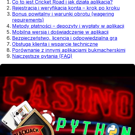
Co to jest Cricket Road i jak działa aplikacja?
Rejestracja i weryfikacja konta – krok po kroku
Bonus powitalny i warunki obrotu (wagering
requirements)
Metody płatności – depozyty i wypłaty w aplikacji
Mobilna wersja i doświadczenie w aplikacji
Bezpieczeństwo, licencja i odpowiedzialna gra
Obsługa klienta i wsparcie techniczne
Porównanie z innymi aplikacjami bukmacherskimi
Najczęstsze pytania (FAQ)