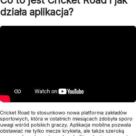
Co to jest Cricket Road i jak
działa aplikacja?
Cricket Road to stosunkowo nowa platforma zakładów
sportowych, która w ostatnich miesiącach zdobyła sporo
uwagi wśród polskich graczy. Aplikacja mobilna pozwala
obstawiać nie tylko mecze krykieta, ale także szeroką