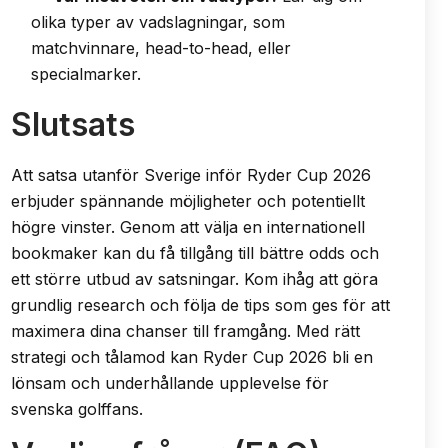
olika typer av vadslagningar, som
matchvinnare, head-to-head, eller
specialmarker.
Slutsats
Att satsa utanför Sverige inför Ryder Cup 2026
erbjuder spännande möjligheter och potentiellt
högre vinster. Genom att välja en internationell
bookmaker kan du få tillgång till bättre odds och
ett större utbud av satsningar. Kom ihåg att göra
grundlig research och följa de tips som ges för att
maximera dina chanser till framgång. Med rätt
strategi och tålamod kan Ryder Cup 2026 bli en
lönsam och underhållande upplevelse för
svenska golffans.