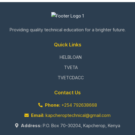
Providing quality technical education for a brighter future.
Quick Links
HELBLOAN
TVETA
TVETCDACC
Contact Us
Phone:
+254 792638668
Email:
kapcheroptechnical@gmail.com
Address:
P.O. Box 70-30204, Kapcherop, Kenya