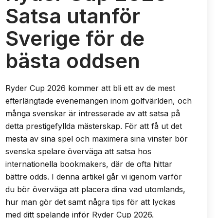
Satsa utanför
Sverige för de
bästa oddsen
Ryder Cup 2026 kommer att bli ett av de mest
efterlängtade evenemangen inom golfvärlden, och
många svenskar är intresserade av att satsa på
detta prestigefyllda mästerskap. För att få ut det
mesta av sina spel och maximera sina vinster bör
svenska spelare överväga att satsa hos
internationella bookmakers, där de ofta hittar
bättre odds. I denna artikel går vi igenom varför
du bör överväga att placera dina vad utomlands,
hur man gör det samt några tips för att lyckas
med ditt spelande inför Ryder Cup 2026.