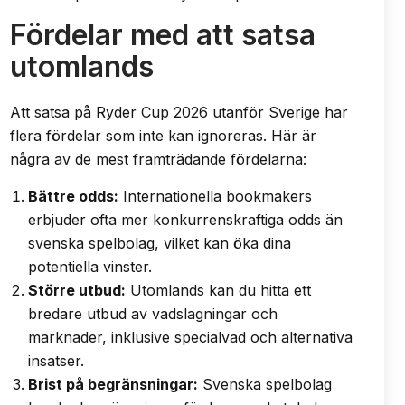
Fördelar med att satsa
utomlands
Att satsa på Ryder Cup 2026 utanför Sverige har
flera fördelar som inte kan ignoreras. Här är
några av de mest framträdande fördelarna:
Bättre odds:
Internationella bookmakers
erbjuder ofta mer konkurrenskraftiga odds än
svenska spelbolag, vilket kan öka dina
potentiella vinster.
Större utbud:
Utomlands kan du hitta ett
bredare utbud av vadslagningar och
marknader, inklusive specialvad och alternativa
insatser.
Brist på begränsningar:
Svenska spelbolag